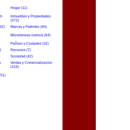
Hogar (11)
³n
Inmuebles y Propiedades
(372)
32)
Marcas y Patentes (40)
Miscelaneas (varios) (64)
PaÃ­ses y Ciudades (32)
)
Recursos (7)
Sociedad (42)
s
Ventas y Comercializacion
(316)
151)