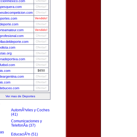
ccionmexico.com
Ofertar!
apesquera.com
Ofertar!
esdecompeticion.com
Ofertar!
portes.com
Vendido!
deporte.com
Ofertar!
rteamateur.com
Vendido!
sprofesional.com
Ofertar!
ellasdeldeporte.com
Ofertar!
bolista.com
Ofertar!
istas.org
Ofertar!
nadeportiva.com
Ofertar!
futbol.com
Ofertar!
nis.com
$650
ydeargentina.com
Ofertar!
nis.com
Ofertar!
debuceo.com
Ofertar!
Ver mas de Deportes
s
AutomÃ³viles y Coches
(41)
Comunicaciones y
TelefonÃ­a (37)
zas
EducaciÃ³n (51)