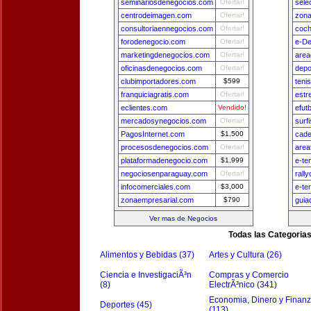
seminariosdenegocios.com
Ofertar!
sele
centrodeimagen.com
Ofertar!
zon
consultoriaennegocios.com
Ofertar!
coch
forodenegocio.com
Ofertar!
e-De
marketingdenegocios.com
Ofertar!
area
oficinasdenegocios.com
Ofertar!
depo
clubimportadores.com
$599
teni
franquiciagratis.com
Ofertar!
estr
eclientes.com
Vendido!
efut
mercadosynegocios.com
Ofertar!
surf
PagosInternet.com
$1,500
cade
procesosdenegocios.com
Ofertar!
area
plataformadenegocio.com
$1,999
e-te
negociosenparaguay.com
Ofertar!
rall
infocomerciales.com
$3,000
e-te
zonaempresarial.com
$790
guia
Ver mas de Negocios
Todas las Categoria
Alimentos y Bebidas (37)
Artes y Cultura (26)
Ciencia e InvestigaciÃ³n
Compras y Comercio
(8)
ElectrÃ³nico (341)
Economia, Dinero y Finan
Deportes (45)
(113)