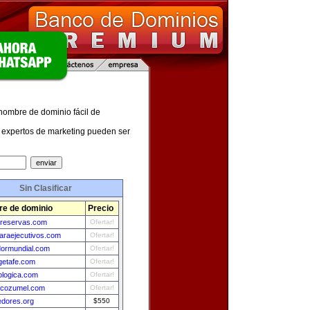
 nombre de dominio fácil de
expertos de marketing pueden ser
Sin Clasificar
e de dominio
Precio
nreservas.com
Ofertar!
paraejecutivos.com
Ofertar!
ormundial.com
Ofertar!
getafe.com
Ofertar!
ologica.com
Ofertar!
scozumel.com
Ofertar!
edores.org
$550