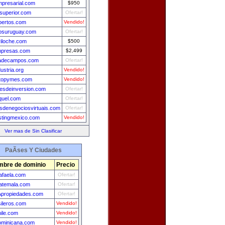
presarial.com
$950
dsuperior.com
Ofertar!
pertos.com
Vendido!
iosuruguay.com
Ofertar!
riloche.com
$500
mpresas.com
$2,499
adecampos.com
Ofertar!
ustria.org
Vendido!
topymes.com
Vendido!
esdeinversion.com
Ofertar!
quel.com
Ofertar!
sdenegociosvirtuais.com
Ofertar!
tingmexico.com
Vendido!
Ver mas de Sin Clasificar
PaÃ­ses Y Ciudades
bre de dominio
Precio
afaela.com
Ofertar!
uatemala.com
Ofertar!
propiedades.com
Ofertar!
sileros.com
Vendido!
ile.com
Vendido!
ominicana.com
Vendido!