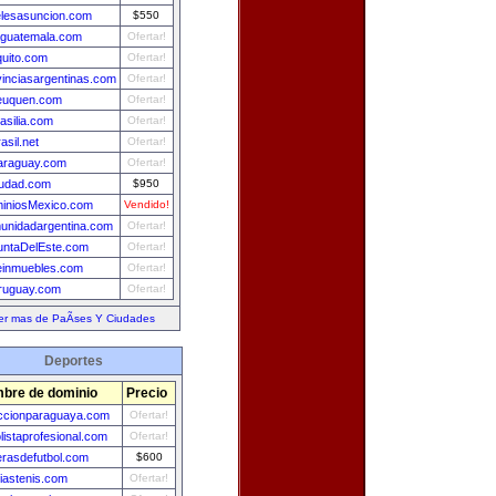
elesasuncion.com
$550
aguatemala.com
Ofertar!
quito.com
Ofertar!
vinciasargentinas.com
Ofertar!
euquen.com
Ofertar!
asilia.com
Ofertar!
asil.net
Ofertar!
araguay.com
Ofertar!
iudad.com
$950
iniosMexico.com
Vendido!
unidadargentina.com
Ofertar!
untaDelEste.com
Ofertar!
leinmuebles.com
Ofertar!
ruguay.com
Ofertar!
er mas de PaÃ­ses Y Ciudades
Deportes
bre de dominio
Precio
ccionparaguaya.com
Ofertar!
olistaprofesional.com
Ofertar!
rasdefutbol.com
$600
ciastenis.com
Ofertar!