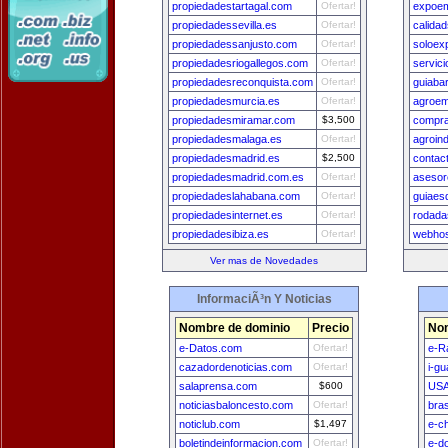
propiedadestartagal.com
Ofertar!
expoem
propiedadessevilla.es
Ofertar!
calida
propiedadessanjusto.com
Ofertar!
soloex
propiedadesriogallegos.com
Ofertar!
servic
propiedadesreconquista.com
Ofertar!
guiaba
propiedadesmurcia.es
Ofertar!
agroe
propiedadesmiramar.com
$3,500
compr
propiedadesmalaga.es
Ofertar!
agroind
propiedadesmadrid.es
$2,500
contac
propiedadesmadrid.com.es
Ofertar!
asesor
propiedadeslahabana.com
Ofertar!
guiaes
propiedadesinternet.es
Ofertar!
rodada
propiedadesibiza.es
Ofertar!
webhos
Ver mas de Novedades
InformaciÃ³n Y Noticias
Nombre de dominio
Precio
Nom
e-Datos.com
Ofertar!
e-R
cazadordenoticias.com
Ofertar!
i-g
salaprensa.com
$600
USA
noticiasbaloncesto.com
Ofertar!
bra
noticlub.com
$1,497
e-ch
boletindeinformacion.com
Ofertar!
e-d