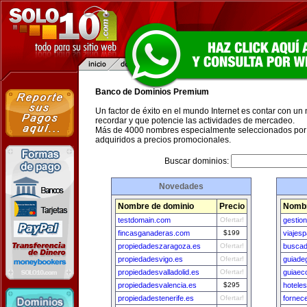
Banco de Dominios Premium
Un factor de éxito en el mundo Internet es contar con un
recordar y que potencie las actividades de mercadeo.
Más de 4000 nombres especialmente seleccionados por 
adquiridos a precios promocionales.
Buscar dominios:
Novedades
Nombre de dominio
Precio
Nombr
testdomain.com
Ofertar!
gestio
fincasganaderas.com
$199
viajes
propiedadeszaragoza.es
Ofertar!
buscad
propiedadesvigo.es
Ofertar!
guiade
propiedadesvalladolid.es
Ofertar!
guiaec
propiedadesvalencia.es
$295
hotele
propiedadestenerife.es
Ofertar!
fornec