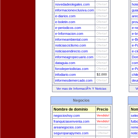
novedadeslegales.com
Ofertar!
hot
informacionexclusiva.com
Ofertar!
gui
e-diarios.com
Ofertar!
are
e-boletin.com
Ofertar!
pro
e-periodicos.com
Ofertar!
e-n
e-Informacion.com
Ofertar!
e-br
informeambiental.com
Ofertar!
e-Br
noticiasciclismo.com
Ofertar!
e-P
noticiasendirecto.com
Ofertar!
e-c
informeagropecuario.com
Ofertar!
Dom
dataguia.com
Ofertar!
com
forodeperiodistas.com
Ofertar!
e-P
infodiario.com
$2,000
chi
informesdemercado.com
Ofertar!
deu
Ver mas de InformaciÃ³n Y Noticias
V
Negocios
Nombre de dominio
Precio
Nom
negocioshoy.com
Vendido!
sele
franquiciasenventa.com
Vendido!
futb
areanegocios.com
Ofertar!
reme
seguroparapymes.com
Ofertar!
noti