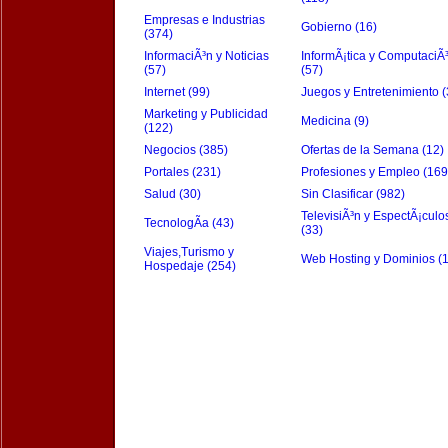
Empresas e Industrias
Gobierno (16)
(374)
InformaciÃ³n y Noticias
InformÃ¡tica y ComputaciÃ
(57)
(57)
Internet (99)
Juegos y Entretenimiento (
Marketing y Publicidad
Medicina (9)
(122)
Negocios (385)
Ofertas de la Semana (12)
Portales (231)
Profesiones y Empleo (169
Salud (30)
Sin Clasificar (982)
TelevisiÃ³n y EspectÃ¡culo
TecnologÃ­a (43)
(33)
Viajes,Turismo y
Web Hosting y Dominios (
Hospedaje (254)