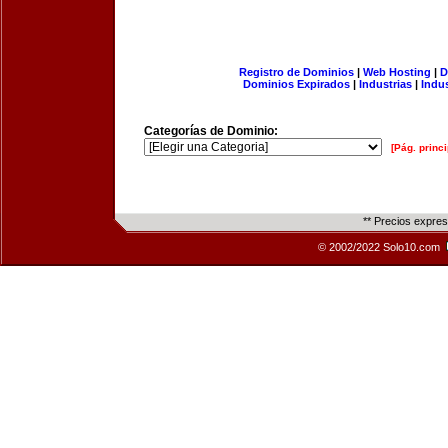
Registro de Dominios
|
Web Hosting
|
D
Dominios Expirados
|
Industrias
|
Indu
Categorías de Dominio:
[Pág. princi
** Precios expre
© 2002/2022 Solo10.com