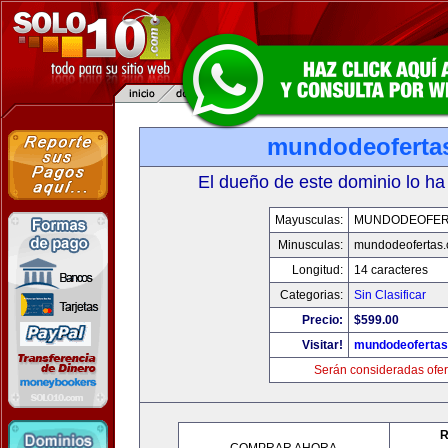
mundodeoferta
El dueño de este dominio lo ha
Mayusculas:
MUNDODEOFER
Minusculas:
mundodeofertas
Longitud:
14 caracteres
Categorias:
Sin Clasificar
Precio:
$599.00
Visitar!
mundodeoferta
Serán consideradas ofer
R