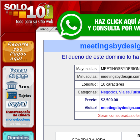
meetingsbydesi
El dueño de este dominio lo ha
Mayusculas:
MEETINGSBYDESIGN
Minusculas:
meetingsbydesign.co
Longitud:
16 caracteres
Categorias:
Negocios
,
Viajes,Turi
Precio:
$2,500.00
Visitar!
meetingsbydesign.c
Serán consideradas ofer
R