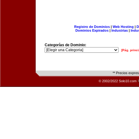
Registro de Dominios
|
Web Hosting
|
D
Dominios Expirados
|
Industrias
|
Indu
Categorías de Dominio:
[Pág. princi
** Precios expre
© 2002/2022 Solo10.com