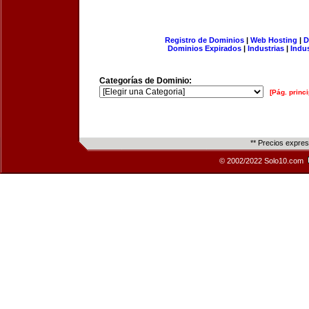
Registro de Dominios
|
Web Hosting
|
D
Dominios Expirados
|
Industrias
|
Indu
Categorías de Dominio:
[Pág. princi
** Precios expre
© 2002/2022 Solo10.com